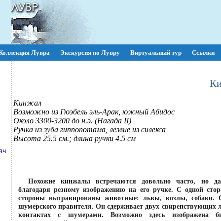
Коллекция Лувра
Экскурсия по Лувру
Виртуальный тур
Ссылки
К
Кинжал
Возможно из Гюэбель эль-Арак, южный Абидос
Около 3300-3200 до н.э. (Нагада II)
Ручка из зуба гиппопотама, лезвие из силекса
Высота 25.5 см.; длина ручки 4.5 см
яч
Похожие кинжалы встречаются довольно часто, но д
благодаря резному изображению на его ручке. С одной стор
стороны выгравированы животные: львы, козлы, собаки. 
шумерского правителя. Он сдерживает двух свирепствующих л
контактах с шумерами. Возможно здесь изображена би