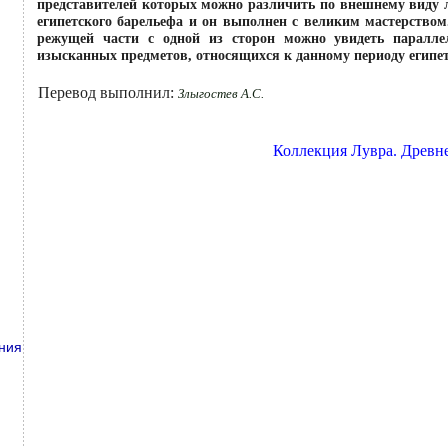
представителей которых можно различить по внешнему виду л
египетского барельефа и он выполнен с великим мастерством.
режущей части с одной из сторон можно увидеть паралле
изысканных предметов, относящихся к данному периоду египе
Перевод выполнил:
Злыгостев А.С.
Коллекция Лувра. Древне
н
ния