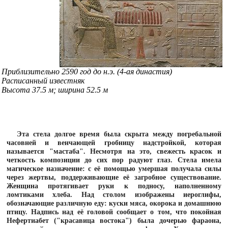
Приблизительно 2590 год до н.э. (4-ая династия)
Расписанный известняк
Высота 37.5 м; ширина 52.5 м
Эта стела долгое время была скрыта между погребальной
часовней и венчающей гробницу надстройкой, которая
называется "мастаба". Несмотря на это, свежесть красок и
четкость композиции до сих пор радуют глаз. Стела имела
магическое назначение: с её помощью умершая получала силы
через жертвы, поддерживающие её загробное существование.
Женщина протягивает руки к подносу, наполненному
ломтиками хлеба. Над столом изображены иероглифы,
обозначающие различную еду: куски мяса, окорока и домашнюю
птицу. Надпись над её головой сообщает о том, что покойная
Нефертиабет ("красавица востока") была дочерью фараона,