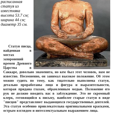
расписанная
статуя из
известняка
высота 53.7 см;
ширина 44 см;
диаметр 35 см.
Статуя писца,
найденная в
местах
захоронений
времен Древнего
Царства в
Саккаре, довольно знаменита, но кем был этот человек, нам не
известно. Несомненно, он занимал высокое положение. Об этом
можно судить по тому, как тщательно выполнена статуя,
детально проработаны лицо и фигура и выразительности,
которая придана глазам, обрамленным медью. Положение его
рук не должно вводить нас в заблуждение. Это не скромный
клерк, готовящийся к письму, наиболее старые статуи в виде
"писцов" представляют выдающихся государственных деятелей.
Эта статуя особенно привлекательна оригинальными красками,
острым взглядом и интеллектуальным выражением лица.