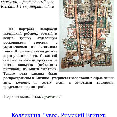
красками, и расписанный гипс
Высота 1.15 м; ширина 62 см
На портрете изображен
маленький ребенок, одетый в
белую тунику отделанную
роскошными узорами с
украшениями из расписного
гипса. В правой руке он держит
корону невинности. С каждой
стороны от него изображены по
шесть виньеток (небольших
рисунков), из Книги Мертвых.
Такого рода саваны были
распространены в Антиное: умершего изображали в обрамлении
двух колонок и серых лент с золотыми гвоздями,
представляющими гроб.
Перевод выполнила:
Пугачёва Е.А.
Коллекция Лувра. Римский Египет.