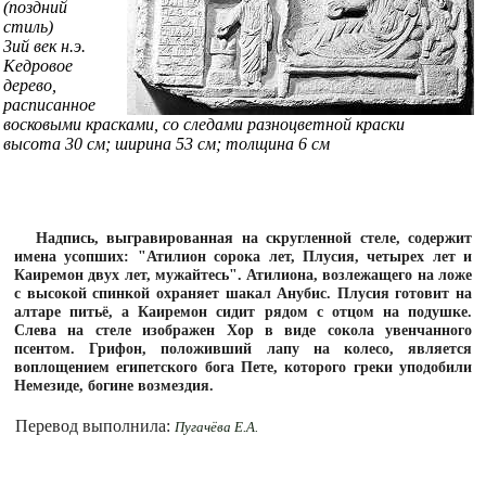
(поздний
стиль)
3ий век н.э.
Кедровое
дерево,
расписанное
восковыми красками, со следами разноцветной краски
высота 30 см; ширина 53 см; толщина 6 см
Надпись, выгравированная на скругленной стеле, содержит
имена усопших: "Атилион сорока лет, Плусия, четырех лет и
Каиремон двух лет, мужайтесь". Атилиона, возлежащего на ложе
с высокой спинкой охраняет шакал Анубис. Плусия готовит на
алтаре питьё, а Каиремон сидит рядом с отцом на подушке.
Слева на стеле изображен Хор в виде сокола увенчанного
псентом. Грифон, положивший лапу на колесо, является
воплощением египетского бога Пете, которого греки уподобили
Немезиде, богине возмездия.
Перевод выполнила:
Пугачёва Е.А.