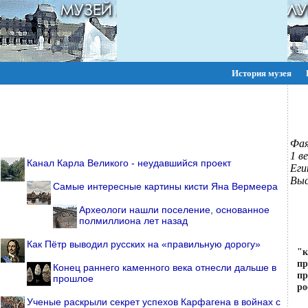
История музея
ПОИСК:
Фая
1 ве
Канал Карла Великого - неудавшийся проект
Еги
Выс
Самые интересные картины кисти Яна Вермеера
Археологи нашли поселение, основанное
полмиллиона лет назад
Как Пётр выводил русских на «правильную дорогу»
"
п
Конец раннего каменного века отнесли дальше в
пр
прошлое
ро
Ученые раскрыли секрет успехов Карфагена в войнах с