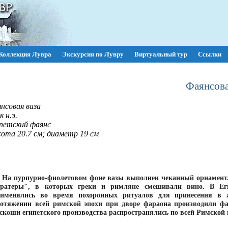
Коллекция Лувра
Экскурсия по Лувру
Виртуальный тур
Ссылки
Фаянсова
нсовая ваза
к н.э.
петский фаянс
ота 20.7 см; диаметр 19 см
На пурпурно-фиолетовом фоне вазы выполнен чеканный орнамент
кратеры", в которых греки и римляне смешивали вино. В Ег
рименялись во время похоронных ритуалов для принесения в
отяжении всей римской эпохи при дворе фараона производили фа
скоши египетского производства распространялись по всей Римской