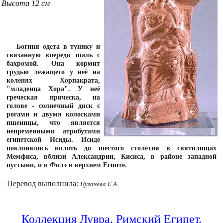
Высота 12 см
Богиня одета в тунику и
связанную впереди шаль с
бахромой. Она кормит
грудью лежащего у неё на
коленях Хорпакрата,
"младенца Хора". У неё
греческая прическа, на
голове - солнечный диск с
рогами и двумя колосками
пшеницы, что является
непременными атрибутами
египетской Исиды. Исиде
поклонялись вплоть до шестого столетия в святилищах
Мемфиса, вблизи Александрии, Кисиса, в районе западной
пустыни, и в Филэ в верхнем Египте.
Перевод выполнила:
Пугачёва Е.А.
Коллекция Лувра. Римский Египет.