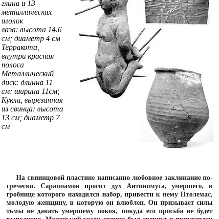
глина и 13
металлических
иголок
ваза: высота 14.6
см; диаметр 4 см
Терракота,
внутри красная
полоса
Металлический
диск: длинна 11
см; ширина 11см;
Кукла, вырезанная
из свинца: высота
13 см; диаметр 7
см
На свиинцовой пластине написанно любовное заклинание по-
гречески. Сараппамон просит дух Антиномуса, умершего, в
гробнице которого находился набор, привести к нему Птолемас,
молодую женщину, в которую он влюблен. Он призывает силы
тьмы не давать умершему покоя, покуда его просьба не будет
выполнена. Маленький кусок свинца был свернут и прикреплен