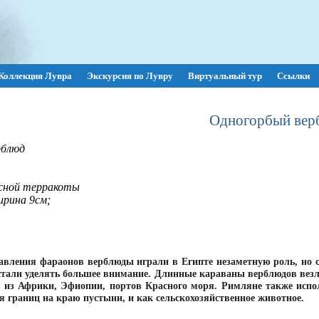
Коллекция Лувра
Экскурсия по Лувру
Виртуальный тур
Ссылки
Одногорбый вер
рблюд
асной терракоты
ирина 9см;
авления фараонов верблюды играли в Египте незаметную роль, но 
стали уделять большее внимание. Длинные караваны верблюдов вез
 из Африки, Эфиопии, портов Красного моря. Римляне также испол
 границ на краю пустыни, и как сельскохозяйственное животное.