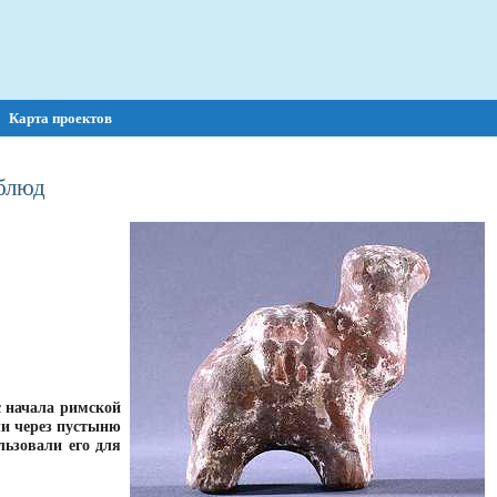
Карта проектов
блюд
с начала римской
ли через пустыню
ьзовали его для