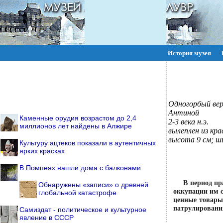
История музея
ПОИСК:
Одногорбый ве
Антиной
Каменные орудия возрастом до 2,4
2-3 века н.э.
миллионов лет найдены в Алжире
вылеплен из кр
высота 9 см; ш
Культуру ацтеков показали в аутентичных
ярких красках
В Помпеях нашли дома с балконами
В период пр
Обнаружены «записи» о древней
оккупации им 
глобальной катастрофе
ценные товары
патрулирования
Самиздат - политическое и культурное
явление в СССР