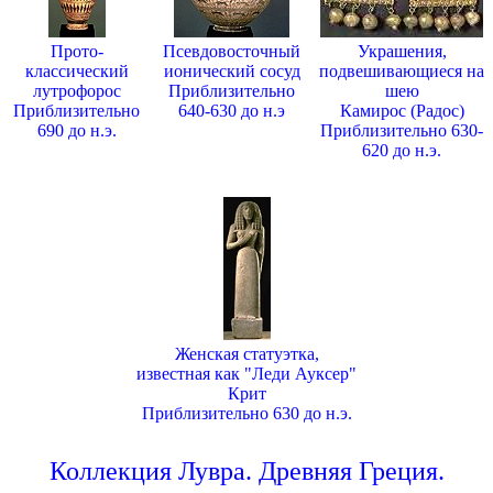
Прото-
Псевдовосточный
Украшения,
классический
ионический сосуд
подвешивающиеся на
лутрофорос
Приблизительно
шею
Приблизительно
640-630 до н.э
Камирос (Радос)
690 до н.э.
Приблизительно 630-
620 до н.э.
Женская статуэтка,
известная как "Леди Ауксер"
Крит
Приблизительно 630 до н.э.
Коллекция Лувра. Древняя Греция.