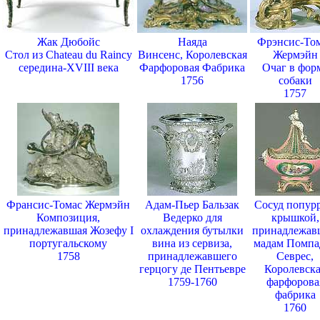
Жак Дюбойс
Наяда
Фрэнсис-То
Стол из Chateau du Raincy
Винсенс, Королевская
Жермэйн
середина-XVIII века
Фарфоровая Фабрика
Очаг в фор
1756
собаки
1757
Франсис-Томас Жермэйн
Адам-Пьер Бальзак
Сосуд попурр
Композиция,
Ведерко для
крышкой,
принадлежавшая Жозефу I
охлаждения бутылки
принадлежав
португальскому
вина из сервиза,
мадам Помпа
1758
принадлежавшего
Севрес,
герцогу де Пентьевре
Королевск
1759-1760
фарфорова
фабрика
1760