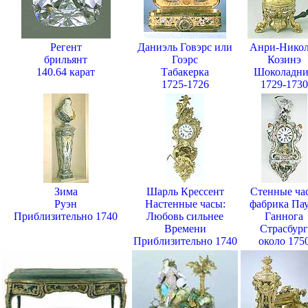
Регент
Даниэль Говэрс или
Анри-Никол
брильянт
Гоэрс
Козинэ
140.64 карат
Табакерка
Шоколадн
1725-1726
1729-1730
Зима
Шарль Крессент
Стенные ча
Руэн
Настенные часы:
фабрика Пау
Приблизительно 1740
Любовь сильнее
Ганнога
Времени
Страсбург
Приблизительно 1740
около 175