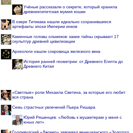
Учёные рассказали о секрете, который хранила
древнеегипетская мумия кошки
В озере Титикака нашли идеально сохранившиеся
артефакты эпохи Империи инков
Каменные головы ольмеков: какие тайны скрывают 17
скульптур древней цивилизации
Археологи нашли сокровища железного века
История ранней геометрии: от Древнего Египта до
Древнего Китая
«Светлые» роли Михаила Светина, за которые его любит
вся страна
Семь страстных увлечений Пьера Ришара
Юрий Ряшенцев: «Любовь к мушкетерам у меня с
юных лет»
Голливудский «Джокер» завоевал венецианского «Золотого