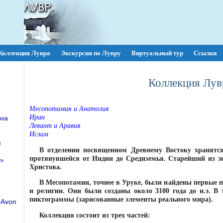
Коллекция Лувра
Экскурсия по Лувру
Виртуальный тур
Ссылки
Коллекция Лув
Месопотамия и Анатолия
Иран
ена
Левант и Аравия
Ислам
я
В отделении посвященном Древнему Востоку хранятся
протянувшейся от Индии до Средиземья. Старейший из эк
и»
Христова.
В Месопотамии, точнее в Уруке, были найдены первые 
и религии. Они были созданы около 3100 года до н.э. В
пиктограммы (зарисованные элементы реального мира).
 Avon
Коллекция состоит из трех частей: