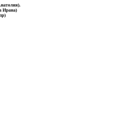
натолия).
а Ирана)
пр)