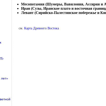
Месопотамия (Шумеры, Вавилония, Ассирия и А
Иран (Сузы, Иранское плато и восточная границ
Левант (Сирийско-Палестинское побережье и Ки
см.
Карта Древнего Востока
к
25-
 лет»
ветной