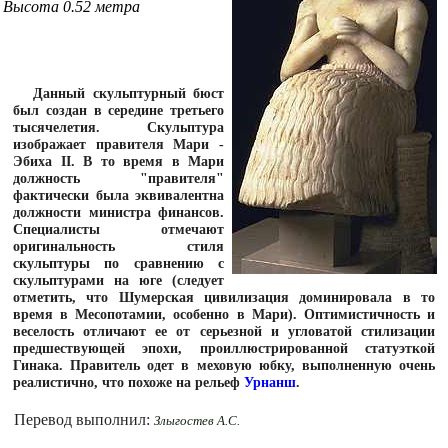
Высота 0.52 метра
Данный скульптурный бюст
был создан в середине третьего
тысячелетия. Скульптура
изображает правителя Мари -
Эбиха II. В то время в Мари
должность "правителя"
фактически была эквивалентна
должности министра финансов.
Специалисты отмечают
оригинальность стиля
скульптуры по сравнению с
скульптурами на юге (следует
отметить, что Шумерская цивилизация доминировала в то
время в Месопотамии, особенно в Мари). Оптимистичность и
веселость отличают ее от серьезной и угловатой стилизации
предшествующей эпохи, проиллюстрированной статуэткой
Гинака. Правитель одет в меховую юбку, выполненную очень
реалистично, что похоже на рельеф
Урнанш
.
Перевод выполнил:
Злыгостев А.С.