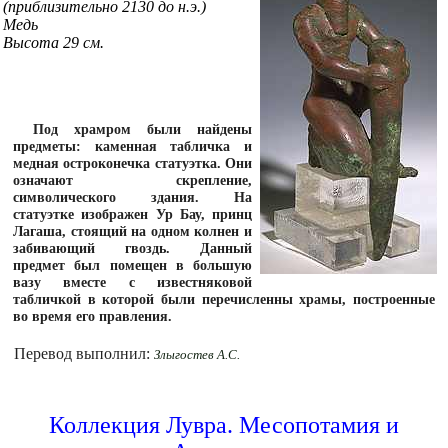
(приблизительно 2130 до н.э.)
Медь
Высота 29 см.
Под храмром были найдены
предметы: каменная табличка и
медная остроконечка статуэтка. Они
означают скрепление,
символического здания. На
статуэтке изображен Ур Бау, принц
Лагаша, стоящий на одном колнен и
забивающий гвоздь. Данный
предмет был помещен в большую
вазу вместе с известняковой
табличкой в которой были перечисленны храмы, построенные
во время его правления.
Перевод выполнил:
Злыгостев А.С.
Коллекция Лувра. Месопотамия и