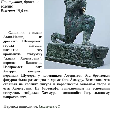
Статуэтка, бронза и
золото
Высота 19,6 см.
Сановник по имени
Авил-Нанна, из
древнего Шумерского
города Лагаша,
посвятил эту
бронзовую статуэтку
"жизни Хаммурапи",
королю Вавилона.
Изображает бога
Амурру, которого
переняли Шумеры у кочевников Аморитов. Эта бронзовая
фигурка была размещена в храме бога Аммуру. Возможно, что
стоящая на коленях фигура в королевском головном уборе и
есть Хаммурапи. На барельефе, выполненном на основании
статуэтки, изображен Хаммурапи молящийся богу, сидящему
напротив него.
Перевод выполнил:
Злыгостев А.С.