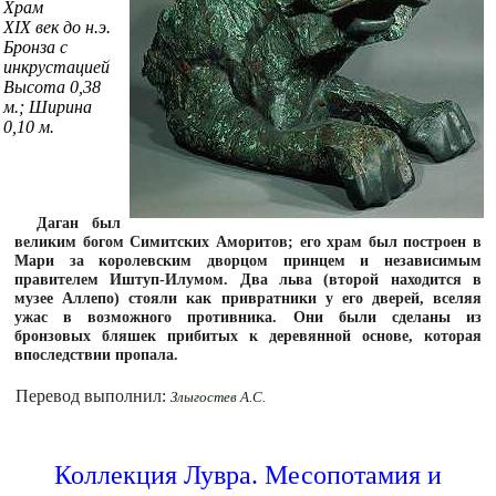
Храм
XIX век до н.э.
Бронза с
инкрустацией
Высота 0,38
м.; Ширина
0,10 м.
Даган был
великим богом Симитских Аморитов; его храм был построен в
Мари за королевским дворцом принцем и независимым
правителем Иштуп-Илумом. Два льва (второй находится в
музее Аллепо) стояли как привратники у его дверей, вселяя
ужас в возможного противника. Они были сделаны из
бронзовых бляшек прибитых к деревянной основе, которая
впоследствии пропала.
Перевод выполнил:
Злыгостев А.С.
Коллекция Лувра. Месопотамия и