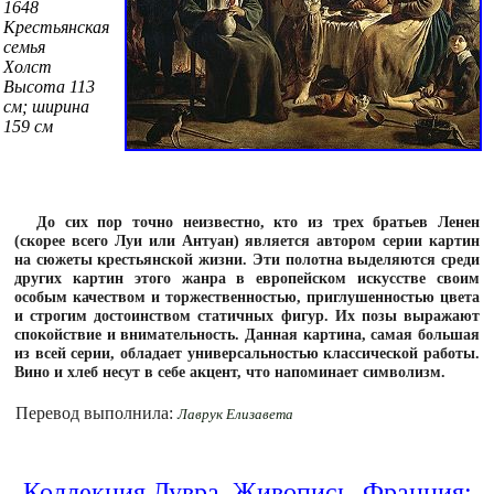
1648
Крестьянская
семья
Холст
Высота 113
см; ширина
159 см
До сих пор точно неизвестно, кто из трех братьев Ленен
(скорее всего Луи или Антуан) является автором серии картин
на сюжеты крестьянской жизни. Эти полотна выделяются среди
других картин этого жанра в европейском искусстве своим
особым качеством и торжественностью, приглушенностью цвета
и строгим достоинством статичных фигур. Их позы выражают
спокойствие и внимательность. Данная картина, самая большая
из всей серии, обладает универсальностью классической работы.
Вино и хлеб несут в себе акцент, что напоминает символизм.
Перевод выполнила:
Лаврук Елизавета
Коллекция Лувра. Живопись. Франция: