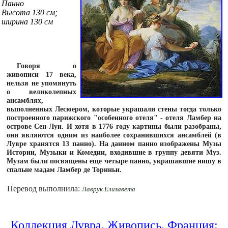
Панно
Высота 130 см;
ширина 130 см
Говоря о
живописи 17 века,
нельзя не упомянуть
о великолепных
ансамблях,
выполненных Лесюером, которые украшали стены тогда только
построенного парижского "особенного отеля" - отеля Ламбер на
острове Сен-Луи. И хотя в 1776 году картины были разобраны,
они являются одним из наиболее сохранившихся ансамблей (в
Лувре хранятся 13 панно). На данном панно изображены Музы
Истории, Музыки и Комедии, входившие в группу девяти Муз.
Музам были посвящены еще четыре панно, украшавшие нишу в
спальне мадам Ламбер де Ториньи.
Перевод выполнила:
Лаврук Елизавета
Коллекция Лувра. Живопись. Франция: