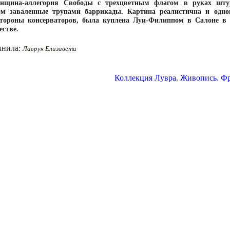
енщина-аллегория Свободы с трехцветным флагом в руках шту
м заваленные трупами баррикады. Картина реалистична и однов
тороны консерваторов, была куплена Луи-Филиппом в Салоне в 1
естве.
лнила:
Лаврук Елизавета
Коллекция Лувра. Живопись. Фр