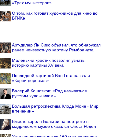
«Трех мушкетеров»
О том, как готовят художников для кино во
ВГИКе
Арт-дилер Ян Сикс объявил, что обнаружил
ранее неизвестную картину Рембрандта
Маленький крестик позволил узнать
историю картины XV века
Последней картиной Ван Гога назвали
«Корни деревьев»
Валерий Кошляков: «Рад называться
русским художником»
Большая ретроспектива Клода Моне «Мир
в течении»
Вместо короля Бельгии на портрете в
мадридском музее оказался Огюст Роден
Украденная картина за 160 млн долларов