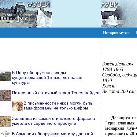
История музея
ПОИСК:
Эжен Делакруа
1798-1863
В Перу обнаружены следы
Свобода, ведуща
существовавшей 15 тыс. лет назад
1830
культуры
Холст
Высота 260 см;
Потерянный античный город Тенея найден
В письменности инков могли быть
зашифрованы не только цифры
Делакруа не
Женщина из семьи египетского фараона
"три славных 
умерла от сердечного приступа
монархия Луи-
прославить 28 
В Армении обнаружили могилу древней