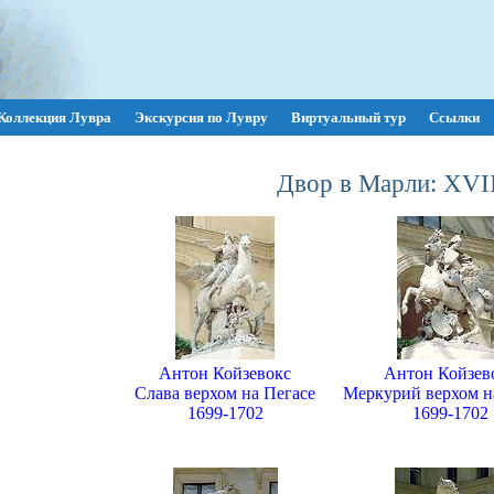
Коллекция Лувра
Экскурсия по Лувру
Виртуальный тур
Ссылки
Двор в Марли: XVII
Антон Койзевокс
Антон Койзев
Слава верхом на Пегасе
Меркурий верхом н
1699-1702
1699-1702