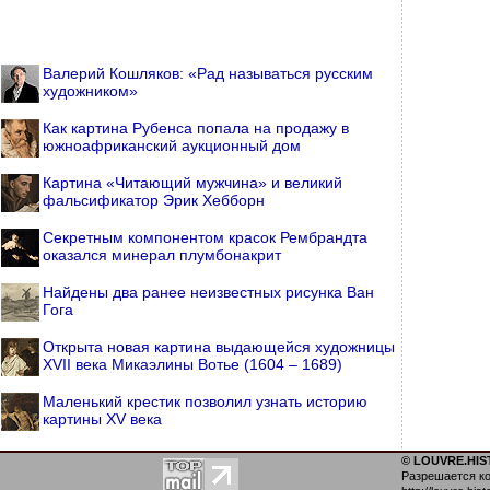
Валерий Кошляков: «Рад называться русским
художником»
Как картина Рубенса попала на продажу в
южноафриканский аукционный дом
Картина «Читающий мужчина» и великий
фальсификатор Эрик Хебборн
Секретным компонентом красок Рембрандта
оказался минерал плумбонакрит
Найдены два ранее неизвестных рисунка Ван
Гога
Открыта новая картина выдающейся художницы
XVII века Микаэлины Вотье (1604 – 1689)
Маленький крестик позволил узнать историю
картины XV века
© LOUVRE.HIST
Разрешается ко