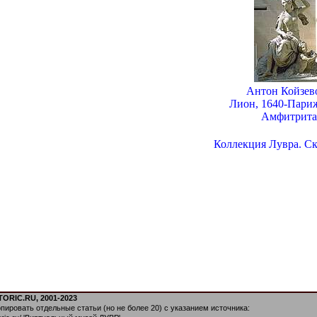
Антон Койзев
Лион, 1640-Париж
Амфитрита
Коллекция Лувра. Ск
ORIC.RU, 2001-2023
пировать отдельные статьи (но не более 20) с указанием источника: