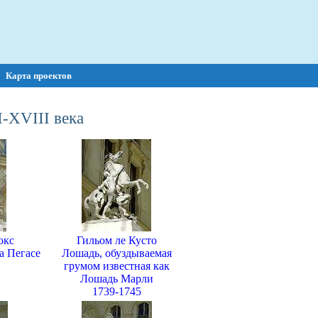
Карта проектов
-XVIII века
окс
Гильом ле Кусто
а Пегасе
Лошадь, обуздываемая
грумом известная как
Лошадь Марли
1739-1745