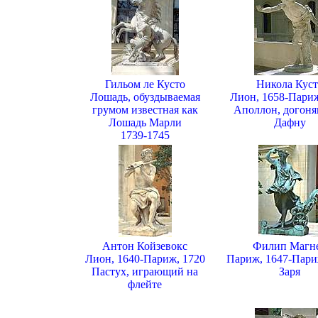
Гильом ле Кусто
Никола Куст
Лошадь, обуздываемая
Лион, 1658-Париж
грумом известная как
Аполлон, догон
Лошадь Марли
Дафну
1739-1745
Антон Койзевокс
Филип Магн
Лион, 1640-Париж, 1720
Париж, 1647-Пари
Пастух, играющий на
Заря
флейте