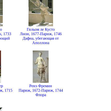
о
Гильом ле Кусто
, 1733
Лион, 1677-Париж, 1746
яющий
Дафна, убегающая от
Аполлона
ер
Ренэ Фремин
ж, 1715
Париж, 1672-Париж, 1744
Флора