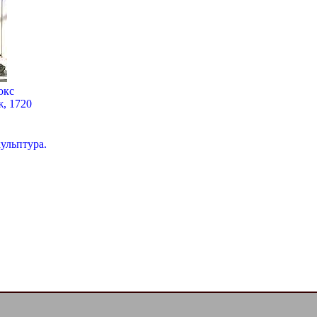
окс
, 1720
ульптура.