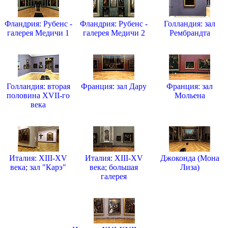
Фландрия: Рубенс -
Фландрия: Рубенс -
Голландия: зал
галерея Медичи 1
галерея Медичи 2
Рембрандта
Голландия: вторая
Франция: зал Дару
Франция: зал
половина XVII-го
Мольена
века
Италия: XIII-XV
Италия: XIII-XV
Джоконда (Мона
века; зал "Карэ"
века; большая
Лиза)
галерея