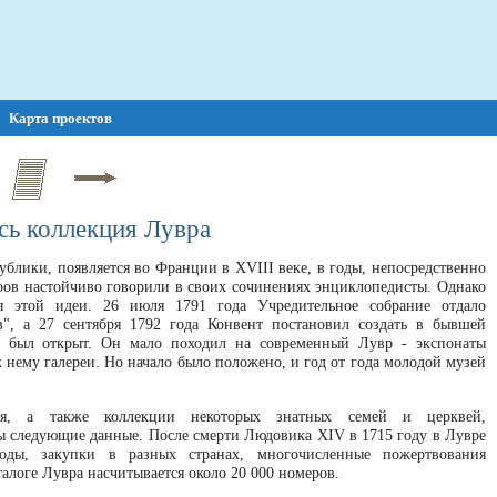
Карта проектов
сь коллекция Лувра
ублики, появляется во Франции в XVIII веке, в годы, непосредственно
ов настойчиво говорили в своих сочинениях энциклопедисты. Однако
я этой идеи. 26 июля 1791 года Учредительное собрание отдало
в", а 27 сентября 1792 года Конвент постановил создать в бывшей
ей был открыт. Он мало походил на современный Лувр - экспонаты
 нему галереи. Но начало было положено, и год от года молодой музей
ия, а также коллекции некоторых знатных семей и церквей,
 следующие данные. После смерти Людовика XIV в 1715 году в Лувре
оды, закупки в разных странах, многочисленные пожертвования
алоге Лувра насчитывается около 20 000 номеров.