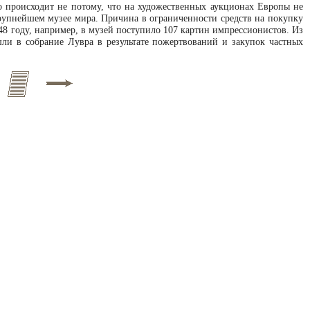
о происходит не потому, что на художественных аукционах Европы не
крупнейшем музее мира. Причина в ограниченности средств на покупку
48 году, например, в музей поступило 107 картин импрессионистов. Из
шли в собрание Лувра в результате пожертвований и закупок частных