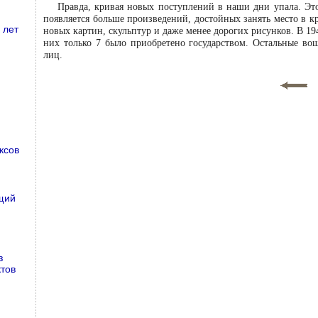
Правда, кривая новых поступлений в наши дни упала. Эт
появляется больше произведений, достойных занять место в 
 лет
новых картин, скульптур и даже менее дорогих рисунков. В 19
них только 7 было приобретено государством. Остальные во
лиц.
ксов
щий
з
тов