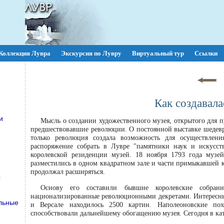
Коллекция Лувра
Экскурсия по Лувру
Виртуальный тур
Ссылки
Как создавала
и
Мысль о создании художественного музея, открытого для п
предшествовавшие революции. О постоянной выставке шедевр
только революция создала возможность для осуществлени
распоряжение собрать в Лувре "памятники наук и искусст
королевской резиденции музей. 18 ноября 1793 года муз
разместились в одном квадратном зале и части примыкавшей к
продолжал расширяться.
ы
Основу его составили бывшие королевские собран
национализированные революционными декретами. Интересны
альные
и Версале находилось 2500 картин. Наполеоновские пох
способствовали дальнейшему обогащению музея. Сегодня в кат