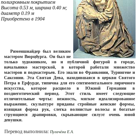
полихромным покрытием
Высота 0.53 м, ширина 0.40 м;
диаметр 0.19 м
Приобретено в 1904
Рименшнайдер был великим
мастером Вюрцбурга. Он был не
только художником, но и публичной фигурой в городе,
начальнико мастерской, в которой работали множество
мастеров и подмастерьев. Его знали во Франконии, Турингене и
Саксонии. Эта Святая Дева, находившаяся в церкви Святого
Петра в Ерфурде, типична для его сентиментального лиричного
искусства, которое расцвело в Южной Германии в
позднеготический период. Этот стиль имеет следующие
отличительные черты: нежность, мягкое идеализированное
выражение, скульптуре приданы стройные женские формы,
изящная форма рук, слегка волнистые волосы и богатые
струящиеся драпировки, скрывающие силуэт очень юной
девушки.
Перевод выполнила:
Пугачёва Е.А.