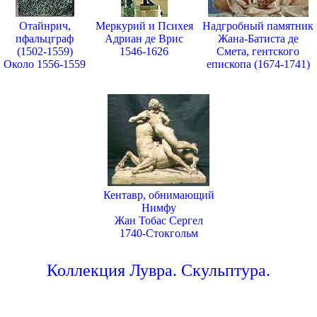
Отайнрич,
Меркурий и Психея
Надгробный памятник
пфальцграф
Адриан де Врис
Жана-Батиста де
(1502-1559)
1546-1626
Смета, гентского
Около 1556-1559
епископа (1674-1741)
Кентавр, обнимающий
Нимфу
Жан Тобас Сергел
1740-Стокгольм
Коллекция Лувра. Скульптура.