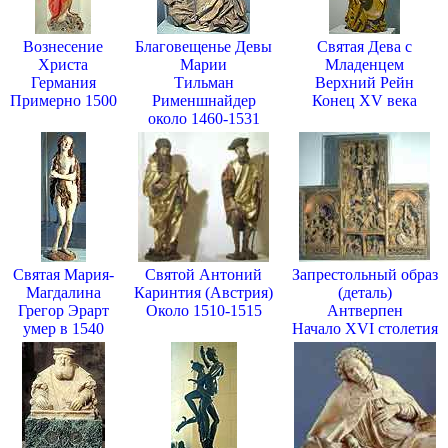
Вознесение
Благовещенье Девы
Святая Дева с
Христа
Марии
Младенцем
Германия
Тильман
Верхний Рейн
Примерно 1500
Рименшнайдер
Конец XV века
около 1460-1531
Святая Мария-
Святой Антоний
Запрестольный образ
Магдалина
Каринтия (Австрия)
(деталь)
Грегор Эрарт
Около 1510-1515
Антверпен
умер в 1540
Начало XVI столетия