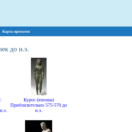
Карта проектов
ек до н.э.
с
Курос (юноша)
Приблизительно 575-570 до
н.э.
н.э.