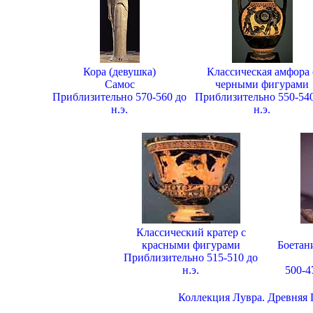
Кора (девушка)
Классическая амфора 
Самос
черными фигурами
Приблизительно 570-560 до
Приблизительно 550-540
н.э.
н.э.
Классический кратер с
красными фигурами
Боетан
Приблизительно 515-510 до
н.э.
500-4
Коллекция Лувра. Древняя 