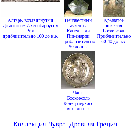
Алтарь, воздвигнутый
Неизвестный
Крылатое
Домитосом Ахенобарбусом
мужчина
божество
Рим
Капелла ди
Боскореэль
приблизительно 100 до н.э.
Пикенарди
Приблизительно
Приблизительно
60-40 до н.э.
50 до н.э.
Чаша
Боскореэль
Конец первого
века до н.э.
Коллекция Лувра. Древняя Греция.