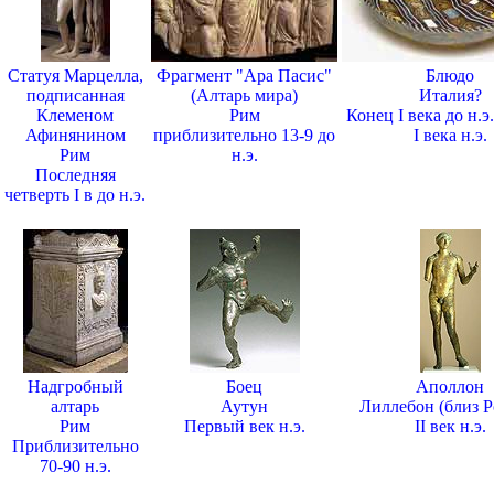
Статуя Марцелла,
Фрагмент "Ара Пасис"
Блюдо
подписанная
(Алтарь мира)
Италия?
Клеменом
Рим
Конец I века до н.э
Афинянином
приблизительно 13-9 до
I века н.э.
Рим
н.э.
Последняя
четверть I в до н.э.
Надгробный
Боец
Аполлон
алтарь
Аутун
Лиллебон (близ Р
Рим
Первый век н.э.
II век н.э.
Приблизительно
70-90 н.э.