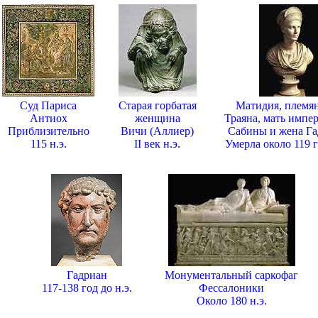
Суд Париса
Старая горбатая
Матидия, племя
Антиох
женщина
Траяна, мать импе
Приблизительно
Вичи (Аллиер)
Сабины и жена Га
115 н.э.
II век н.э.
Умерла около 119 г
Гадриан
Монументальный саркофаг
117-138 год до н.э.
Фессалоники
Около 180 н.э.